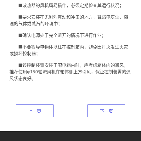
■散热器的风机属易损件，必须定期检查其运行状况；
■要求安装在无剧烈震动和冲击的地方，舞蹈电灰尘、潮
湿的气体或蒸汽的环境中；
■确认电源处于完全断开的情况下进行作业；
■不要将导电物体以往在控制箱内，避免因打火发生火灾
或损坏控制器；
■该控制装置安装于配电箱内时，应考虑箱体内的通风，
推荐使用φ150轴流风机在箱体侧上方引风，保证控制装置的通
风状态良好。
上一页
下一页