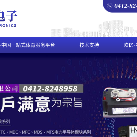
-中国一站式体育服务平台
技术支持
欧亿