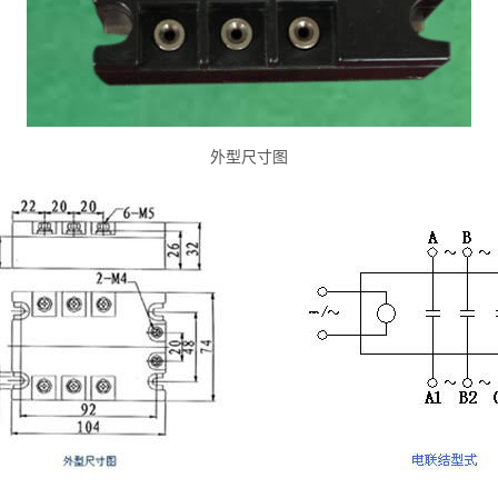
外型尺寸图